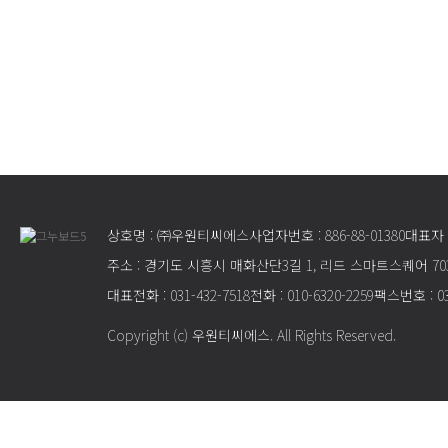
상호명 : ㈜우원티씨에스
사업자번호 : 886-88-01380
대표자 
주소 : 경기도 시흥시 매화산단3길 1, 리드 스마트스퀘어 70
대표전화 : 031-432-7518
전화 : 010-6320-2259
팩스번호 : 03
Copyright (c) 우원티씨에스. All Rights Reserved.