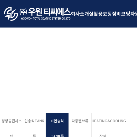
회사소개
실험용코팅장비
코팅자
(주)우원티씨에스
코팅 설비 제작 전문기업 (주)우원티씨에스
믿음과 신뢰로 함께합니다.
정량공급시스
압송식TANK
비압송식
각종밸브류
HEATING&COOLING
템
류
TANK류
장치