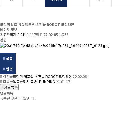
코팅액 MIXING 탱크부-스핀들 ROBOT 코팅라인
페이지 정보
최고관리자
0건
117회
22-02-05 14:56
본문
목록
답변
이전글
코팅액 제조실-스핀들 ROBOT 코팅라인
22.02.05
다음글
액공급장치-교반+PUMPING
21.01.17
댓글목록
댓글목록
등록된 댓글이 없습니다.