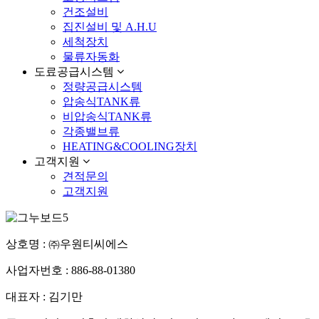
건조설비
집진설비 및 A.H.U
세척장치
물류자동화
도료공급시스템
정량공급시스템
압송식TANK류
비압송식TANK류
각종밸브류
HEATING&COOLING장치
고객지원
견적문의
고객지원
상호명 : ㈜우원티씨에스
사업자번호 : 886-88-01380
대표자 : 김기만