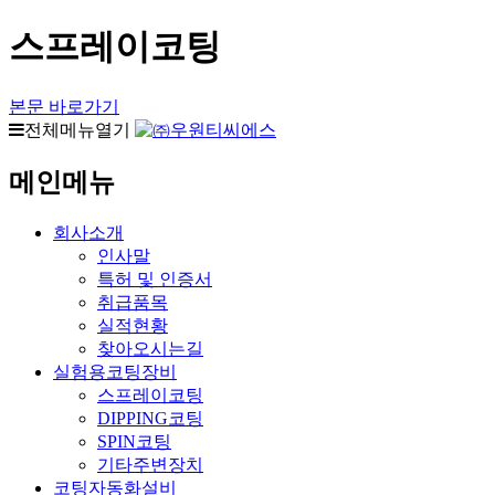
스프레이코팅
본문 바로가기
전체메뉴열기
메인메뉴
회사소개
인사말
특허 및 인증서
취급품목
실적현황
찾아오시는길
실험용코팅장비
스프레이코팅
DIPPING코팅
SPIN코팅
기타주변장치
코팅자동화설비