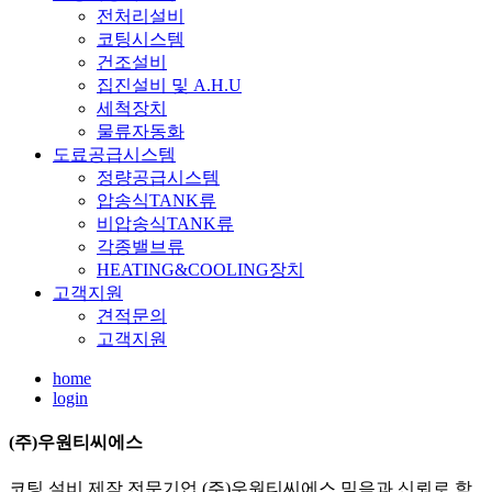
전처리설비
코팅시스템
건조설비
집진설비 및 A.H.U
세척장치
물류자동화
도료공급시스템
정량공급시스템
압송식TANK류
비압송식TANK류
각종밸브류
HEATING&COOLING장치
고객지원
견적문의
고객지원
home
login
(주)우원티씨에스
코팅 설비 제작 전문기업 (주)우원티씨에스 믿음과 신뢰로 함