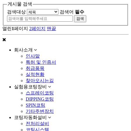
게시물 검색
검색대상
검색어
필수
열린
1
페이지
2
페이지
맨끝
회사소개
인사말
특허 및 인증서
취급품목
실적현황
찾아오시는길
실험용코팅장비
스프레이코팅
DIPPING코팅
SPIN코팅
기타주변장치
코팅자동화설비
전처리설비
코팅시스템