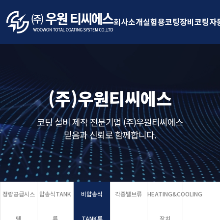
회사소개
실험용코팅장비
코팅자
(주)우원티씨에스
코팅 설비 제작 전문기업 (주)우원티씨에스
믿음과 신뢰로 함께합니다.
정량공급시스
압송식TANK
비압송식
각종밸브류
HEATING&COOLING
템
류
TANK류
장치