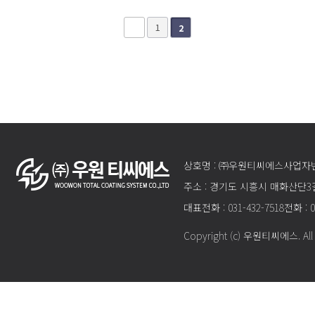
1
2
상호명 : ㈜우원티씨에스
사업자번호
주소 : 경기도 시흥시 매화산단3길
대표전화 : 031-432-7518
전화 : 0
Copyright (c) 우원티씨에스. All R