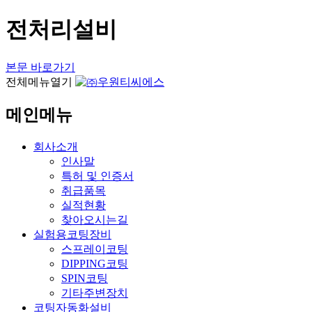
전처리설비
본문 바로가기
전체메뉴열기
메인메뉴
회사소개
인사말
특허 및 인증서
취급품목
실적현황
찾아오시는길
실험용코팅장비
스프레이코팅
DIPPING코팅
SPIN코팅
기타주변장치
코팅자동화설비