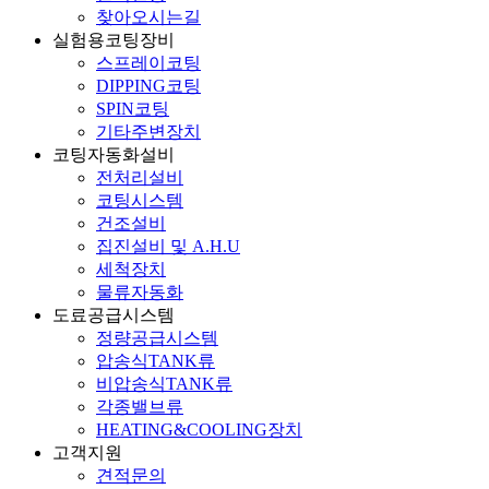
찾아오시는길
실험용코팅장비
스프레이코팅
DIPPING코팅
SPIN코팅
기타주변장치
코팅자동화설비
전처리설비
코팅시스템
건조설비
집진설비 및 A.H.U
세척장치
물류자동화
도료공급시스템
정량공급시스템
압송식TANK류
비압송식TANK류
각종밸브류
HEATING&COOLING장치
고객지원
견적문의