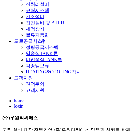
전처리설비
코팅시스템
건조설비
집진설비 및 A.H.U
세척장치
물류자동화
도료공급시스템
정량공급시스템
압송식TANK류
비압송식TANK류
각종밸브류
HEATING&COOLING장치
고객지원
견적문의
고객지원
home
login
(주)우원티씨에스
코팅 설비 제작 전문기업 (주)우원티씨에스 믿음과 신뢰로 함께