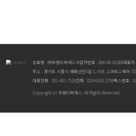
상호명 : ㈜우원티씨에스
사업자번호 : 886-88-01380
대표자 
주소 : 경기도 시흥시 매화산단3길 1, 리드 스마트스퀘어 70
대표전화 : 031-432-7518
전화 : 010-6320-2259
팩스번호 : 03
Copyright (c) 우원티씨에스. All Rights Reserved.