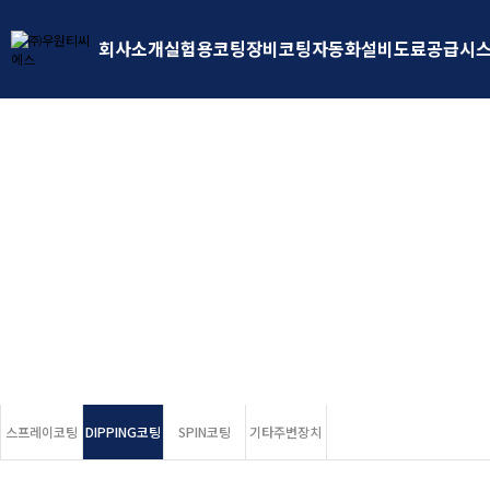
회사소개
실험용코팅장비
코팅자동화설비
도료공급시
(주)우원티씨에스
코팅 설비 제작 전문기업 (주)우원티씨에스
믿음과 신뢰로 함께합니다.
스프레이코팅
DIPPING코팅
SPIN코팅
기타주변장치