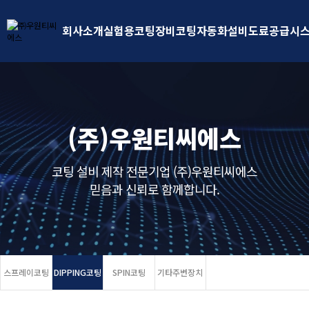
회사소개
실험용코팅장비
코팅자동화설비
도료공급시
(주)우원티씨에스
코팅 설비 제작 전문기업 (주)우원티씨에스
믿음과 신뢰로 함께합니다.
스프레이코팅
DIPPING코팅
SPIN코팅
기타주변장치