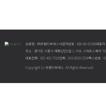
상호명 : ㈜우원티씨에스
사업자번호 : 886-88-01380
대표자 
주소 : 경기도 시흥시 매화산단3길 1, 리드 스마트스퀘어 70
대표전화 : 031-432-7518
전화 : 010-6320-2259
팩스번호 : 03
Copyright (c) 우원티씨에스. All Rights Reserved.