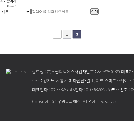
최고관리자
111
06-25
1
2
상호명 : ㈜우원티씨에스
사업자번호 : 886-88-01380
대표자 
주소 : 경기도 시흥시 매화산단3길 1, 리드 스마트스퀘어 70
대표전화 : 031-432-7518
전화 : 010-6320-2259
팩스번호 : 03
Copyright (c) 우원티씨에스. All Rights Reserved.