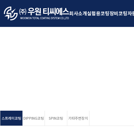
회사소개
실험용코팅장비
코팅자
(주)우원티씨에스
코팅 설비 제작 전문기업 (주)우원티씨에스
믿음과 신뢰로 함께합니다.
스프레이코팅
DIPPING코팅
SPIN코팅
기타주변장치