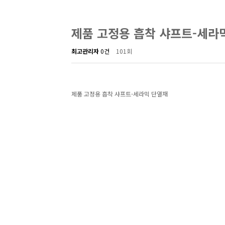
제품 고정용 흡착 샤프트-세라
최고관리자
0건
101회
제품 고정용 흡착 샤프트-세라믹 단열재