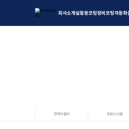
회사소개
실험용코팅장비
코팅자동화
전처리설비
코팅시스템