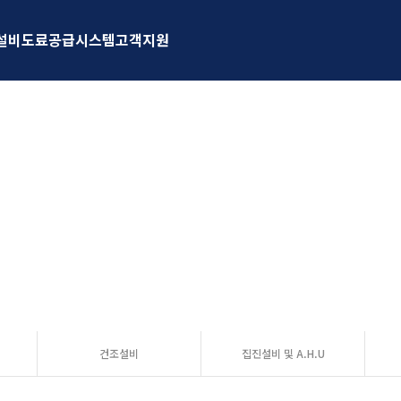
설비
도료공급시스템
고객지원
(주)우원티씨에스
코팅 설비 제작 전문기업 (주)우원티씨에스
믿음과 신뢰로 함께합니다.
건조설비
집진설비 및 A.H.U