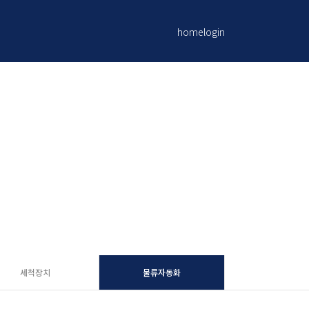
home
login
세척장치
물류자동화